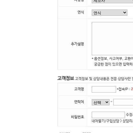
차량명
연식
추가설명
* 옵션정보, 사고여부, 교환
궁금한 점이 있으면 입력하
고객정보
고객정보 및 상담내용은 전문 상담사만 
고객명
*접속IP :
2
연락처
-
수정시
비밀번호
내차팔기/구입상담 > 상담