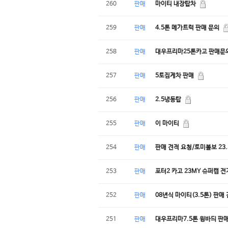
260
판매
마이티 내장탑차
259
판매
4.5톤 메가트럭 판매 문의
258
판매
대우프리마25톤카고 판매문
257
판매
5토집게차 판매
256
판매
2.5냉동탑
255
판매
이 마이티
254
판매
판매 견적 요청/토미볼보 23
253
판매
포터2 카고 23MY 슈퍼캡 전
252
판매
08년식 마이티(3.5톤) 판매
251
판매
대우프리마7.5톤 윙바듸 판