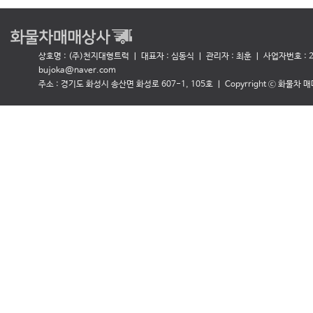
상호명 : (주)천지대형트럭 ㅣ 대표자 : 심동식
ㅣ 관리자 : 최훈 ㅣ 사업자번호 : 27
bujoka@naver.com
주소 : 경기도 화성시 송산면 화성로 607-1, 105호 ㅣ Copyrright ⓒ 화물차 매매상사