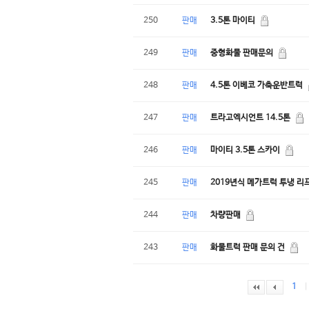
250
판매
3.5톤 마이티
249
판매
중형화물 판매문의
248
판매
4.5톤 이베코 가축운반트럭
247
판매
트라고엑시언트 14.5톤
246
판매
마이티 3.5톤 스카이
245
판매
2019년식 메가트럭 투냉 리
244
판매
차량판매
243
판매
화물트럭 판매 문의 건
1
|