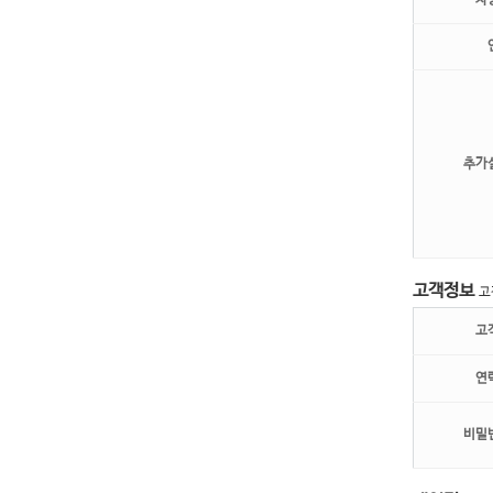
차
추가
고객정보
고
고
연
비밀