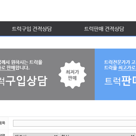
트럭구입 견적상담
트럭판매 견적상담
제목