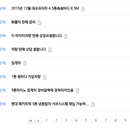
판매
2015년 12월 대우프리마 4.5톤축윙바디 8.5M
판매
화물차 판매 문의
판매
이 마이티차량 판매 상담요청합니다
판매
차량 판매 상담 원합니다
판매
집게차
판매
1톤 윙바디 지입차량
판매
5톤라이노 집게차 장비앞쪽에 장착되여있음
판매
현대 메카트럭 5톤 냉동탑차 서브시스템 매입 가능하...
1
|
2
|
3
|
4
|
5
|
6
|
7
|
8
|
9