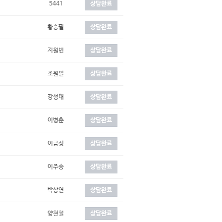
5441
상담완료
황승필
상담완료
지원빈
상담완료
조원일
상담완료
강성태
상담완료
이병춘
상담완료
이금성
상담완료
이주승
상담완료
박상연
상담완료
양현철
상담완료