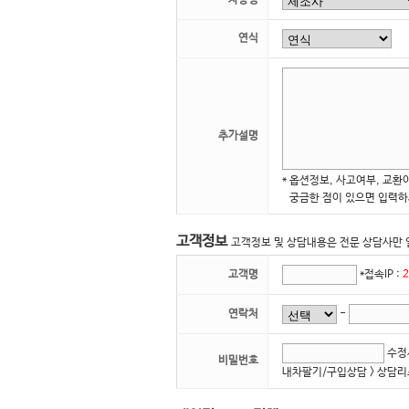
차량명
연식
추가설명
* 옵션정보, 사고여부, 교환
궁금한 점이 있으면 입력하
고객정보
고객정보 및 상담내용은 전문 상담사만 
고객명
*접속IP :
2
연락처
-
수정시
비밀번호
내차팔기/구입상담 > 상담