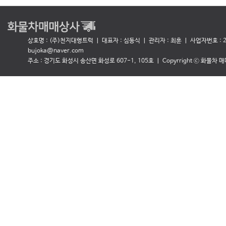
상호명 : (주)천지대형트럭 ㅣ 대표자 : 심동식
ㅣ 관리자 : 최훈 ㅣ 사업자번호 : 27
bujoka@naver.com
주소 : 경기도 화성시 송산면 화성로 607-1, 105호 ㅣ Copyrright ⓒ 화물차 매매상사