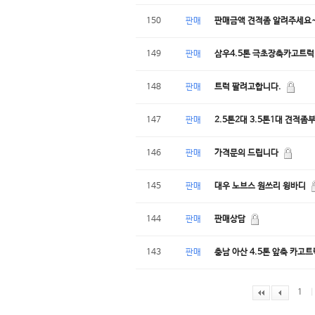
150
판매
판매금액 견적좀 알려주세요
149
판매
삼우4.5톤 극초장축카고트럭
148
판매
트럭 팔려고합니다.
147
판매
2.5톤2대 3.5톤1대 견적
146
판매
가격문의 드립니다
145
판매
대우 노브스 원쓰리 윙바디
144
판매
판매상담
143
판매
충남 아산 4.5톤 앞축 카고
1
|