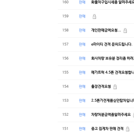
160
판매
화물차구입시세좀 알려주세요
159
판매
158
판매
개인판매금액요청...
157
판매
e마이티 견적 문의드립니다.
156
판매
회사차량 보유분 정리좀 하려
155
판매
메가트럭 4.5톤 견적요청합
154
판매
출장견적요청
153
판매
2.5톤가전제품싣던탑차입니
152
판매
차량처분금액좀알려주세요
151
판매
중고 집게차 판매 견적