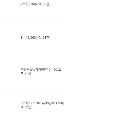
7m40,260마력,88만
8m45,260마력,98만
맥쎈후축냉장윙바디10m20,오
토,20만
5m40*2m20*2m30광폭,170마
력,15만