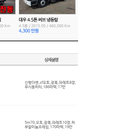
디
대우 4.5톤 써브 냉동탑
00 Km
4.5톤
/
2015.05
/
460,000 Km
4,300 만원
상세설명
신형더쎈,zf오토,광폭,파레트8장,
무시동히터,186마력,17만
5m70,오토,광폭,파레트10장,하
부알미늄프레임,170마력,19만