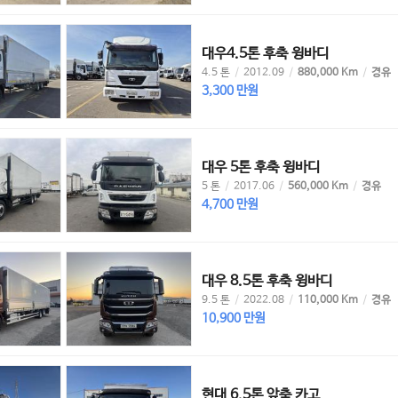
대우4.5톤 후축 윙바디
4.5 톤
/
2012.09
/
880,000 Km
/
경유
3,300 만원
대우 5톤 후축 윙바디
5 톤
/
2017.06
/
560,000 Km
/
경유
4,700 만원
대우 8.5톤 후축 윙바디
9.5 톤
/
2022.08
/
110,000 Km
/
경유
10,900 만원
현대 6.5톤 앞축 카고