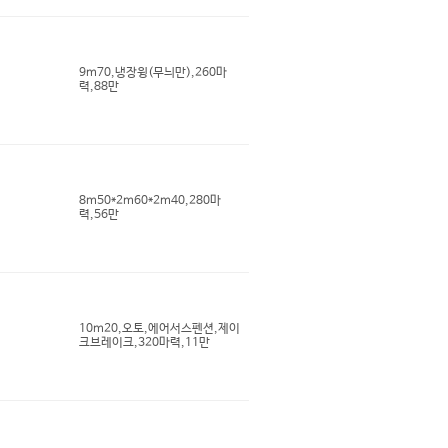
9m70,냉장윙(무늬만),260마
력,88만
8m50*2m60*2m40,280마
력,56만
10m20,오토,에어서스펜션,제이
크브레이크,320마력,11만