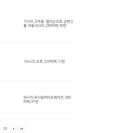
7m50,고하중, 엘리슨오토,상현신
품,자동사다리,280마력,90만
10m20,오토,320마력,12만
9m70,무시동히터&에어컨,280
마력,91만
|
20