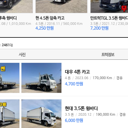
 후축 윙바디
현 4.5톤 앞축 카고
만트럭TGL 3.5톤 윙바
.08
/
1,010,000 Km
4.5톤
/
2016.11
/
560,000 Km
3.5톤
/
2021.12
/
230,0
4,250 만원
7,200 만원
:
2461
대
사진
트럭정보
대우 4톤 카고
4 톤
/
2023.06
/
170,000 Km
/
경유
4,700 만원
현대 3.5톤 윙바디
3.5 톤
/
2020.12
/
190,000 Km
/
경유
6,000 만원