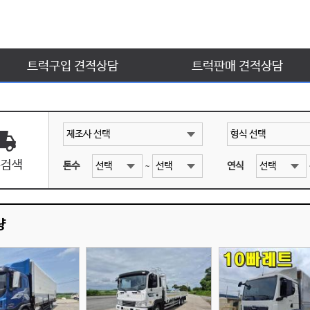
트럭구입 견적상담
트럭판매 견적상담
톤수
연식
~
량