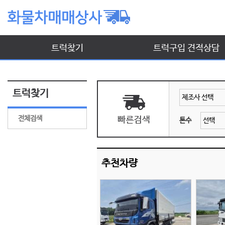
트럭찾기
트럭구입 견적상담
트럭찾기
전체검색
톤수
추천차량