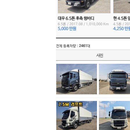
대우 6.5톤 후축 윙바디
현 4.5톤
6.5톤
/
2017.08
/
1,010,000 Km
4.5톤
/
20
5,000 만원
4,250 만
전체 등록차량 :
2461
대
사진