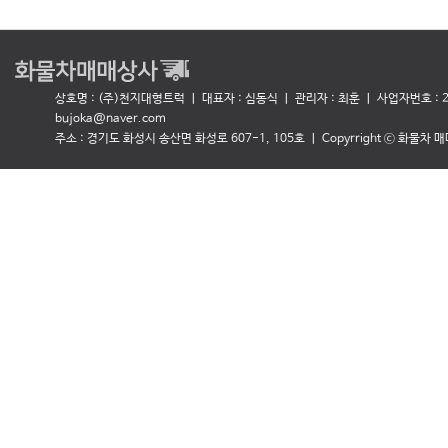
상호명 : (주)천지대형트럭 ㅣ 대표자 : 심동식
ㅣ 관리자 : 최훈 ㅣ 사업자번호 : 27
bujoka@naver.com
주소 : 경기도 화성시 송산면 화성로 607-1, 105호 ㅣ Copyrright ⓒ 화물차 매매상사