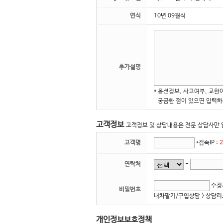
연식
10년 09월식
추가설명
* 옵션정보, 사고여부, 교환
궁금한 점이 있으면 입력하
고객정보
고객정보 및 상담내용은 전문 상담사만 
고객명
*접속IP :
2
연락처
-
수정시
비밀번호
내차팔기/구입상담 > 상담
개인정보보호정책