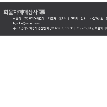
상호명 : (주)천지대형트럭 ㅣ 대표자 : 심동식
ㅣ 관리자 : 최훈 ㅣ 사업자번호 : 27
bujoka@naver.com
주소 : 경기도 화성시 송산면 화성로 607-1, 105호 ㅣ Copyrright ⓒ 화물차 매매상사