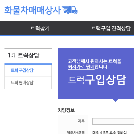
트럭찾기
트럭구입 견적상담
1:1 트럭상담
트럭 구입상담
트럭 판매상담
차량정보
제목
제조사/모델
대우 4.5톤 후축 윙바디