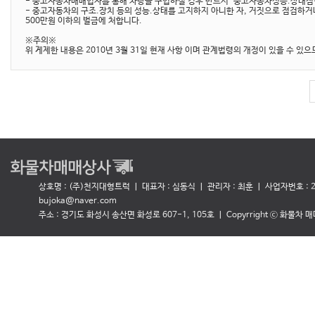
- 중고자동차매매업자를 통해 차량을 구입하실 경우 반드시 "중고자동차성능.상태점검
- 중고자동차의 구조.장치 등의 성능.상태를 고지하지 아니한 자, 거짓으로 점검하거
500만원 이하의 벌금에 처합니다.
※주의※
위 게제한 내용은 2010년 3월 31일 현재 사항 이며 관계법령의 개정이 있을 수 있
상호명 : (주)천지대형트럭 ㅣ 대표자 : 심동식
ㅣ 관리자 : 최훈 ㅣ 사업자번호 : 27
bujoka@naver.com
주소 : 경기도 화성시 송산면 화성로 607-1, 105호 ㅣ Copyrright ⓒ 화물차 매매상사