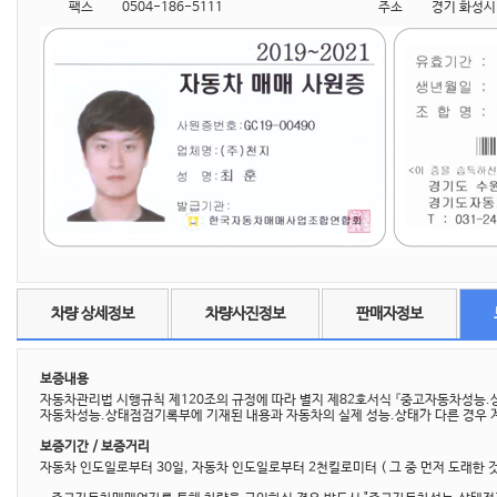
팩스
0504-186-5111
주소
경기 화성시 
차량 상세정보
차량사진정보
판매자정보
보증내용
자동차관리법 시행규칙 제120조의 규정에 따라 별지 제82호서식 『중고자동차성능
자동차성능.상태점검기록부에 기재된 내용과 자동차의 실제 성능.상태가 다른 경우 계
보증기간 / 보증거리
자동차 인도일로부터 30일, 자동차 인도일로부터 2천킬로미터 ( 그 중 먼저 도래한 