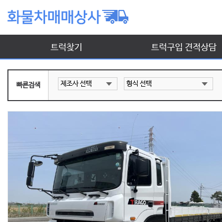
트럭찾기
트럭구입 견적상담
빠른검색