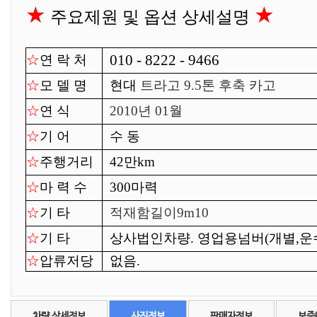
★
★
주요제원 및 옵션 상세설명
010 - 8222 - 9466
☆
연 락 처
☆
모 델 명
현대
트라고 9.5톤 후축 카고
☆
연 식
2010년 01월
☆
기 어
수 동
☆
주행거리
42만km
☆
마 력 수
300마력
☆
기 타
적재함길이9m10
☆
기 타
상사법인차량. 영업용넘버(개별,운
☆
압류저당
없음.
차량 상세정보
사진정보
판매자정보
보증