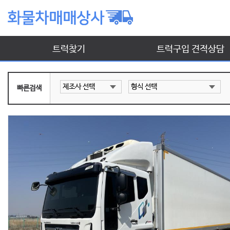
트럭찾기
트럭구입 견적상담
빠른검색