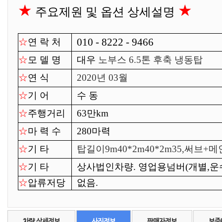
★
★
주요제원 및 옵션 상세설명
010 - 8222 - 9466
☆
연 락 처
☆
모 델 명
대우
노부스 6.5톤 후축 냉동탑
☆
연 식
2020년 03월
☆
기 어
수 동
☆
주행거리
63만km
☆
마 력 수
280마력
☆
기 타
탑길이9m40*2m40*2m35,써브
☆
기 타
상사법인차량. 영업용넘버(개별,운
☆
압류저당
없음.
차량 상세정보
사진정보
판매자정보
보증