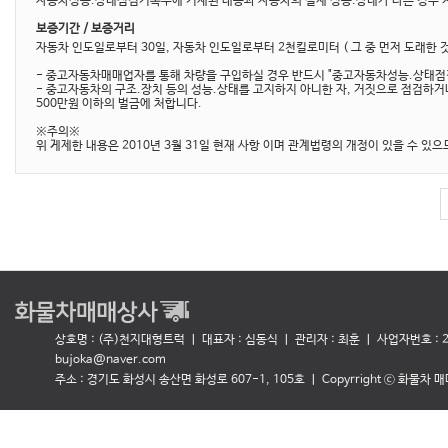
자동차성능.상태점검기록부에 기재된 내용과 자동차의 실제 성능.상태가 다른 경우 계
보증기간 / 보증거리
자동차 인도일로부터 30일, 자동차 인도일로부터 2천킬로미터 ( 그 중 먼저 도래한 
- 중고자동차매매업자를 통해 차량을 구입하실 경우 반드시 "중고자동차성능.상태점검
- 중고자동차의 구조.장치 등의 성능.상태를 고지하지 아니한 자, 거짓으로 점검하거
500만원 이하의 벌금에 처합니다.
※주의※
위 게제한 내용은 2010년 3월 31일 현재 사항 이며 관계법령의 개정이 있을 수 있
상호명 : (주)천지대형트럭 ㅣ 대표자 : 심동식
ㅣ 관리자 : 최훈 ㅣ 사업자번호 : 27
bujoka@naver.com
주소 : 경기도 화성시 송산면 화성로 607-1, 105호 ㅣ Copyrright ⓒ 화물차 매매상사