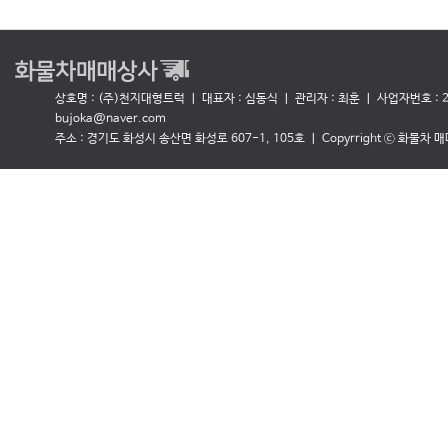
상호명 : (주)천지대형트럭 ㅣ 대표자 : 심동식
ㅣ 관리자 : 최훈 ㅣ 사업자번호 : 27
bujoka@naver.com
주소 : 경기도 화성시 송산면 화성로 607-1, 105호 ㅣ Copyrright ⓒ 화물차 매매상사