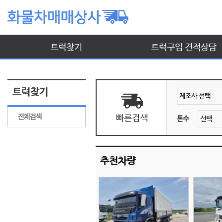
트럭찾기
트럭구입 견적상담
트럭찾기
전체검색
톤수
추천차량