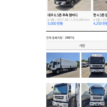
대우 6.5톤 후축 윙바디
현 4.5톤
6.5톤
/
2017.08
/
1,010,000 Km
4.5톤
/
20
5,000 만원
4,250 만
전체 등록차량 :
2461
대
사진